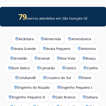
79
bairros atendidos em
São Gonçalo
-
SE
Alcântara
Almerinda
Amendoeira
Anaia Grande
Anaia Pequeno
Antonina
Arrastão
Arsenal
Boa Vista
Boaçu
Bom Retiro
Camarão
Centro
Coelho
Colubandê
Cruzeiro do Sul
Eliane
Engenho do Roçado
Engenho Pequeno I
Engenho Pequeno II
Galo Branco
Gebara