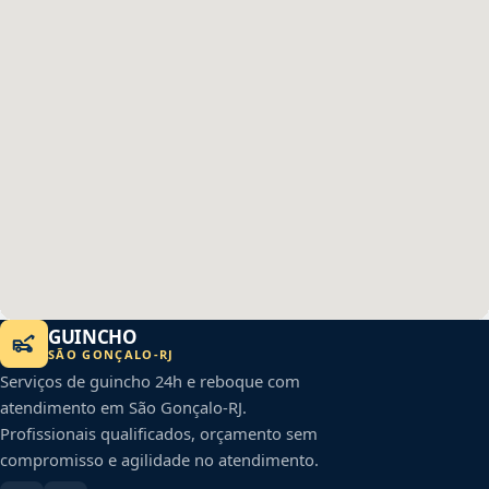
GUINCHO
SÃO GONÇALO
-
RJ
Serviços de guincho 24h e reboque com
atendimento em
São Gonçalo
-
RJ
.
Profissionais qualificados, orçamento sem
compromisso e agilidade no atendimento.