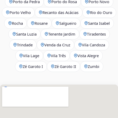
Porto da Pedra
Porto do Rosa
Porto Novo
Porto Velho
Recanto das Acácias
Rio do Ouro
Rocha
Rosane
Salgueiro
Santa Isabel
Santa Luzia
Tenente Jardim
Tiradentes
Trindade
Venda da Cruz
Vila Candoza
Vila Lage
Vila Três
Vista Alegre
Zé Garoto I
Zé Garoto II
Zumbi