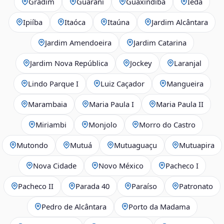
Gradim
Guarani
Guaxindiba
Iêda
Ipiíba
Itaóca
Itaúna
Jardim Alcântara
Jardim Amendoeira
Jardim Catarina
Jardim Nova República
Jockey
Laranjal
Lindo Parque I
Luiz Caçador
Mangueira
Marambaia
Maria Paula I
Maria Paula II
Miriambi
Monjolo
Morro do Castro
Mutondo
Mutuá
Mutuaguaçu
Mutuapira
Nova Cidade
Novo México
Pacheco I
Pacheco II
Parada 40
Paraíso
Patronato
Pedro de Alcântara
Porto da Madama