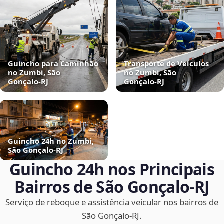
Guincho para Caminhão
Transporte de Veículos
no Zumbi, São
no Zumbi, São
Gonçalo‑RJ
Gonçalo‑RJ
Guincho 24h no Zumbi,
São Gonçalo‑RJ
Guincho 24h nos Principais
Bairros de São Gonçalo‑RJ
Serviço de reboque e assistência veicular nos bairros de
São Gonçalo‑RJ.