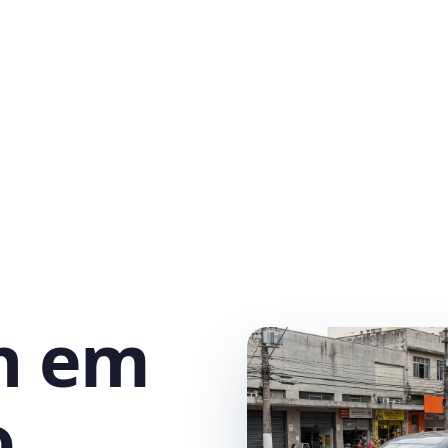
h em
o