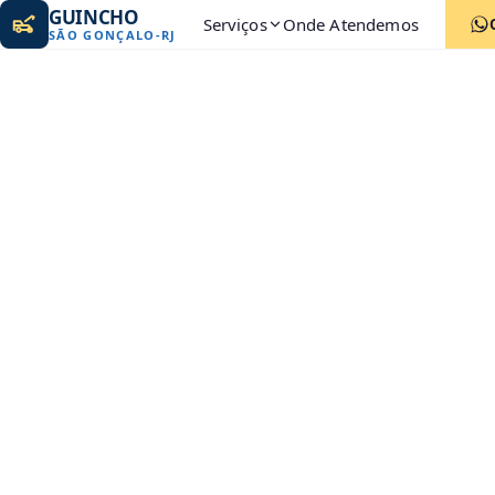
GUINCHO
Serviços
Onde Atendemos
SÃO GONÇALO
-
RJ