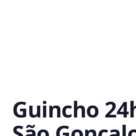
Guincho 24
São Gonçal