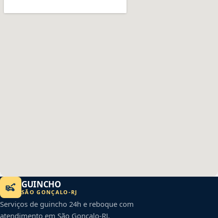
GUINCHO
SÃO GONÇALO
-
RJ
Serviços de guincho 24h e reboque com
atendimento em
São Gonçalo
-
RJ
.