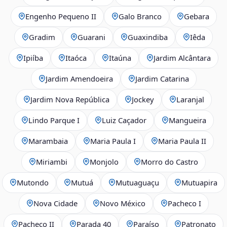
Engenho Pequeno II
Galo Branco
Gebara
Gradim
Guarani
Guaxindiba
Iêda
Ipiíba
Itaóca
Itaúna
Jardim Alcântara
Jardim Amendoeira
Jardim Catarina
Jardim Nova República
Jockey
Laranjal
Lindo Parque I
Luiz Caçador
Mangueira
Marambaia
Maria Paula I
Maria Paula II
Miriambi
Monjolo
Morro do Castro
Mutondo
Mutuá
Mutuaguaçu
Mutuapira
Nova Cidade
Novo México
Pacheco I
Pacheco II
Parada 40
Paraíso
Patronato