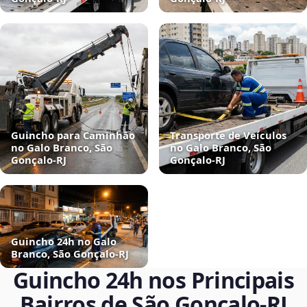
Guincho para Caminhão
Transporte de Veículos
no Galo Branco, São
no Galo Branco, São
Gonçalo‑RJ
Gonçalo‑RJ
Guincho 24h no Galo
Branco, São Gonçalo‑RJ
Guincho 24h nos Principais
Bairros de São Gonçalo‑RJ