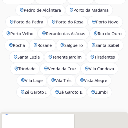
Pedro de Alcântara
Porto da Madama
Porto da Pedra
Porto do Rosa
Porto Novo
Porto Velho
Recanto das Acácias
Rio do Ouro
Rocha
Rosane
Salgueiro
Santa Isabel
Santa Luzia
Tenente Jardim
Tiradentes
Trindade
Venda da Cruz
Vila Candoza
Vila Lage
Vila Três
Vista Alegre
Zé Garoto I
Zé Garoto II
Zumbi