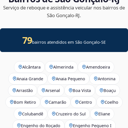
Serviço de reboque e assistência veicular nos bairros de
São Gonçalo‑RJ.
79
bairros atendidos em
São Gonçalo
-
SE
Alcântara
Almerinda
Amendoeira
Anaia Grande
Anaia Pequeno
Antonina
Arrastão
Arsenal
Boa Vista
Boaçu
Bom Retiro
Camarão
Centro
Coelho
Colubandê
Cruzeiro do Sul
Eliane
Engenho do Roçado
Engenho Pequeno I