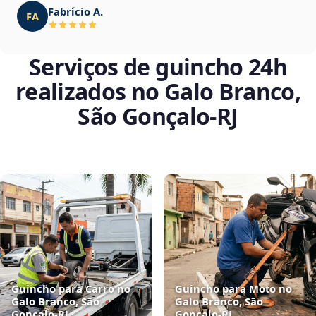
Fabrício A.
FA
Serviços de guincho 24h
realizados no Galo Branco,
São Gonçalo‑RJ
Guincho para Carro no
Guincho para Moto no
Galo Branco, São
Galo Branco, São
Gonçalo‑RJ
Gonçalo‑RJ