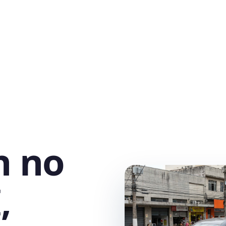
h no
,