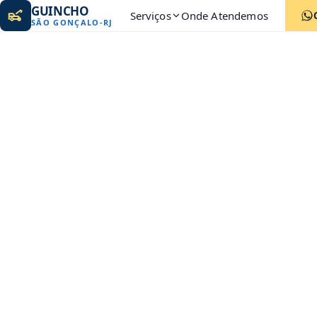
GUINCHO
Serviços
Onde Atendemos
SÃO GONÇALO
-
RJ