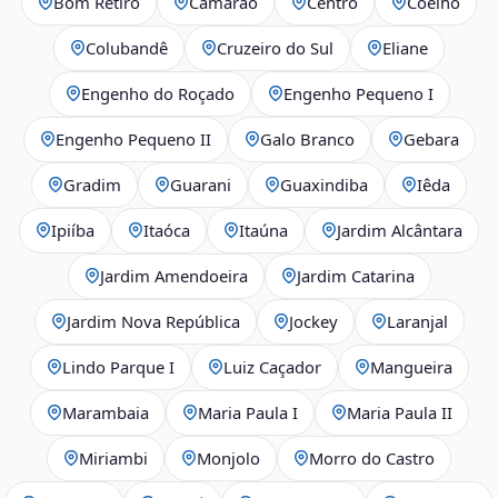
Bom Retiro
Camarão
Centro
Coelho
Colubandê
Cruzeiro do Sul
Eliane
Engenho do Roçado
Engenho Pequeno I
Engenho Pequeno II
Galo Branco
Gebara
Gradim
Guarani
Guaxindiba
Iêda
Ipiíba
Itaóca
Itaúna
Jardim Alcântara
Jardim Amendoeira
Jardim Catarina
Jardim Nova República
Jockey
Laranjal
Lindo Parque I
Luiz Caçador
Mangueira
Marambaia
Maria Paula I
Maria Paula II
Miriambi
Monjolo
Morro do Castro