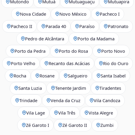
Mutondo
Mutuá
Mutuaguaçu
Mutuapira
Nova Cidade
Novo México
Pacheco I
Pacheco II
Parada 40
Paraíso
Patronato
Pedro de Alcântara
Porto da Madama
Porto da Pedra
Porto do Rosa
Porto Novo
Porto Velho
Recanto das Acácias
Rio do Ouro
Rocha
Rosane
Salgueiro
Santa Isabel
Santa Luzia
Tenente Jardim
Tiradentes
Trindade
Venda da Cruz
Vila Candoza
Vila Lage
Vila Três
Vista Alegre
Zé Garoto I
Zé Garoto II
Zumbi