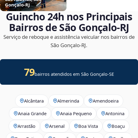
Gonçalo‑RJ
Guincho 24h nos Principais
Bairros de São Gonçalo‑RJ
Serviço de reboque e assistência veicular nos bairros de
São Gonçalo‑RJ.
79
bairros atendidos em
São Gonçalo
-
SE
Alcântara
Almerinda
Amendoeira
Anaia Grande
Anaia Pequeno
Antonina
Arrastão
Arsenal
Boa Vista
Boaçu