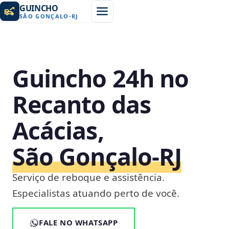
GUINCHO
SÃO GONÇALO
-
RJ
Guincho 24h no
Recanto das
Acácias,
São Gonçalo‑RJ
Serviço de reboque e assistência.
Especialistas atuando perto de você.
FALE NO WHATSAPP