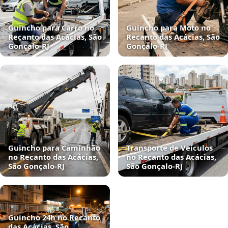
Guincho para Carro no
Guincho para Moto no
Recanto das Acácias, São
Recanto das Acácias, São
Gonçalo‑RJ
Gonçalo‑RJ
Guincho para Caminhão
Transporte de Veículos
no Recanto das Acácias,
no Recanto das Acácias,
São Gonçalo‑RJ
São Gonçalo‑RJ
Guincho 24h no Recanto
das Acácias, São