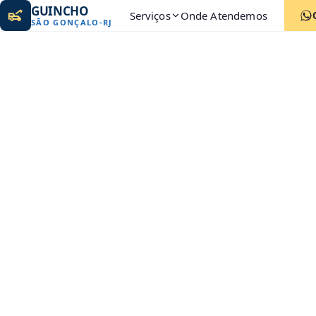
GUINCHO
Serviços
Onde Atendemos
SÃO GONÇALO
-
RJ