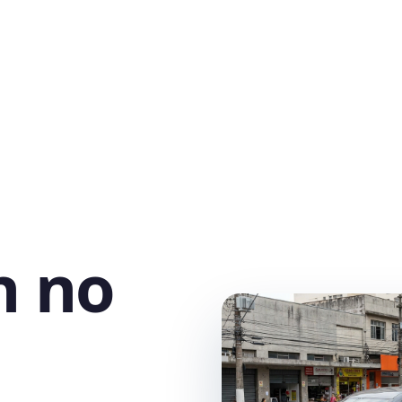
h no
,