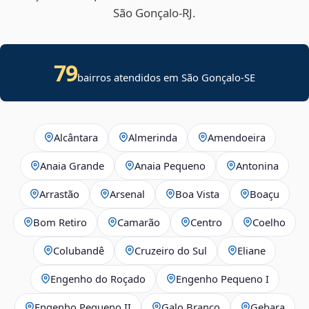
São Gonçalo‑RJ.
79
bairros atendidos em
São Gonçalo
-
SE
Alcântara
Almerinda
Amendoeira
Anaia Grande
Anaia Pequeno
Antonina
Arrastão
Arsenal
Boa Vista
Boaçu
Bom Retiro
Camarão
Centro
Coelho
Colubandê
Cruzeiro do Sul
Eliane
Engenho do Roçado
Engenho Pequeno I
Engenho Pequeno II
Galo Branco
Gebara