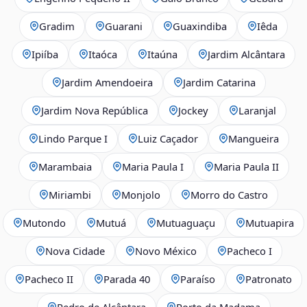
Gradim
Guarani
Guaxindiba
Iêda
Ipiíba
Itaóca
Itaúna
Jardim Alcântara
Jardim Amendoeira
Jardim Catarina
Jardim Nova República
Jockey
Laranjal
Lindo Parque I
Luiz Caçador
Mangueira
Marambaia
Maria Paula I
Maria Paula II
Miriambi
Monjolo
Morro do Castro
Mutondo
Mutuá
Mutuaguaçu
Mutuapira
Nova Cidade
Novo México
Pacheco I
Pacheco II
Parada 40
Paraíso
Patronato
Pedro de Alcântara
Porto da Madama