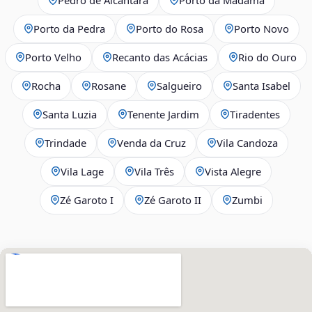
Porto da Pedra
Porto do Rosa
Porto Novo
Porto Velho
Recanto das Acácias
Rio do Ouro
Rocha
Rosane
Salgueiro
Santa Isabel
Santa Luzia
Tenente Jardim
Tiradentes
Trindade
Venda da Cruz
Vila Candoza
Vila Lage
Vila Três
Vista Alegre
Zé Garoto I
Zé Garoto II
Zumbi