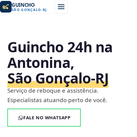
GUINCHO
SÃO GONÇALO
-
RJ
Guincho 24h na
Antonina,
São Gonçalo‑RJ
Serviço de reboque e assistência.
Especialistas atuando perto de você.
FALE NO WHATSAPP