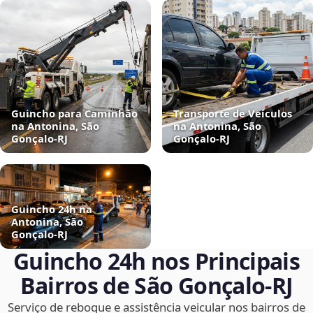
Guincho para Caminhão
Transporte de Veículos
na Antonina, São
na Antonina, São
Gonçalo‑RJ
Gonçalo‑RJ
Guincho 24h na
Antonina, São
Gonçalo‑RJ
Guincho 24h nos Principais
Bairros de São Gonçalo‑RJ
Serviço de reboque e assistência veicular nos bairros de