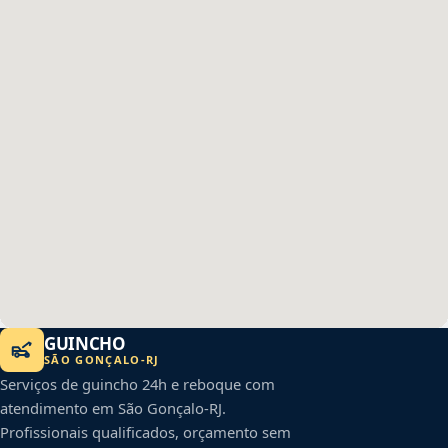
GUINCHO
SÃO GONÇALO
-
RJ
Serviços de guincho 24h e reboque com
atendimento em
São Gonçalo
-
RJ
.
Profissionais qualificados, orçamento sem