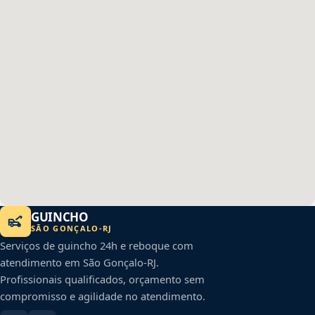
GUINCHO
SÃO GONÇALO
-
RJ
Serviços de guincho 24h e reboque com
atendimento em
São Gonçalo
-
RJ
.
Profissionais qualificados, orçamento sem
compromisso e agilidade no atendimento.