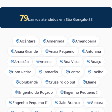
79
bairros atendidos em
São Gonçalo
-
SE
Alcântara
Almerinda
Amendoeira
Anaia Grande
Anaia Pequeno
Antonina
Arrastão
Arsenal
Boa Vista
Boaçu
Bom Retiro
Camarão
Centro
Coelho
Colubandê
Cruzeiro do Sul
Eliane
Engenho do Roçado
Engenho Pequeno I
Engenho Pequeno II
Galo Branco
Gebara