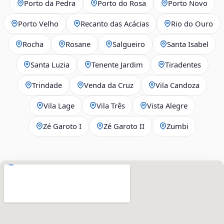
Porto da Pedra
Porto do Rosa
Porto Novo
Porto Velho
Recanto das Acácias
Rio do Ouro
Rocha
Rosane
Salgueiro
Santa Isabel
Santa Luzia
Tenente Jardim
Tiradentes
Trindade
Venda da Cruz
Vila Candoza
Vila Lage
Vila Três
Vista Alegre
Zé Garoto I
Zé Garoto II
Zumbi