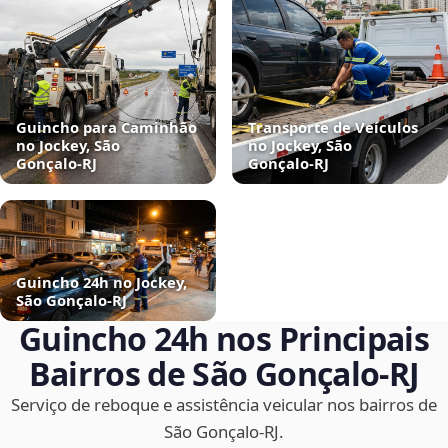
Guincho para Caminhão
Transporte de Veículos
no Jockey, São
no Jockey, São
Gonçalo‑RJ
Gonçalo‑RJ
Guincho 24h no Jockey,
São Gonçalo‑RJ
Guincho 24h nos Principais
Bairros de São Gonçalo‑RJ
Serviço de reboque e assistência veicular nos bairros de
São Gonçalo‑RJ.