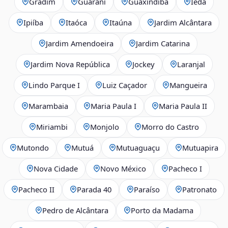
Gradim
Guarani
Guaxindiba
Iêda
Ipiíba
Itaóca
Itaúna
Jardim Alcântara
Jardim Amendoeira
Jardim Catarina
Jardim Nova República
Jockey
Laranjal
Lindo Parque I
Luiz Caçador
Mangueira
Marambaia
Maria Paula I
Maria Paula II
Miriambi
Monjolo
Morro do Castro
Mutondo
Mutuá
Mutuaguaçu
Mutuapira
Nova Cidade
Novo México
Pacheco I
Pacheco II
Parada 40
Paraíso
Patronato
Pedro de Alcântara
Porto da Madama