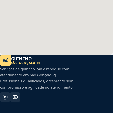
GUINCHO
SÃO GONÇALO
-
RJ
Serviços de guincho 24h e reboque com
atendimento em
São Gonçalo
-
RJ
.
Profissionais qualificados, orçamento sem
compromisso e agilidade no atendimento.