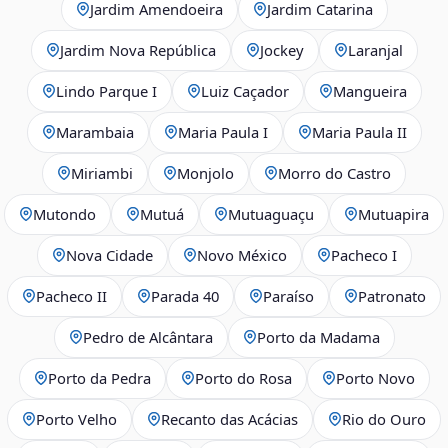
Jardim Amendoeira
Jardim Catarina
Jardim Nova República
Jockey
Laranjal
Lindo Parque I
Luiz Caçador
Mangueira
Marambaia
Maria Paula I
Maria Paula II
Miriambi
Monjolo
Morro do Castro
Mutondo
Mutuá
Mutuaguaçu
Mutuapira
Nova Cidade
Novo México
Pacheco I
Pacheco II
Parada 40
Paraíso
Patronato
Pedro de Alcântara
Porto da Madama
Porto da Pedra
Porto do Rosa
Porto Novo
Porto Velho
Recanto das Acácias
Rio do Ouro