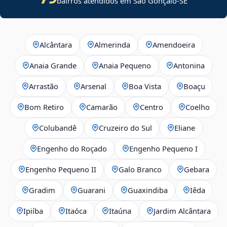
bairros atendidos em
São Gonçalo
-
SE
Alcântara
Almerinda
Amendoeira
Anaia Grande
Anaia Pequeno
Antonina
Arrastão
Arsenal
Boa Vista
Boaçu
Bom Retiro
Camarão
Centro
Coelho
Colubandê
Cruzeiro do Sul
Eliane
Engenho do Roçado
Engenho Pequeno I
Engenho Pequeno II
Galo Branco
Gebara
Gradim
Guarani
Guaxindiba
Iêda
Ipiíba
Itaóca
Itaúna
Jardim Alcântara