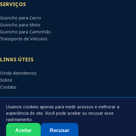
SERVIÇOS
Guincho para Carro
Guincho para Moto
Guincho para Caminhão
Transporte de Veículos
LINKS ÚTEIS
Onde Atendemos
Sobre
Contato
CONTATO
Usamos cookies apenas para medir acessos e melhorar a
experiência do site. Você pode aceitar ou recusar esse
rastreamento.
Atendimento em
São Gonçalo
-
RJ
e regiões parceiras
contato@guinchoemsaogoncalo.com.br
Aceitar
Recusar
©
2026
Guincho em
São Gonçalo
-
RJ
. Todos os direitos reservados.