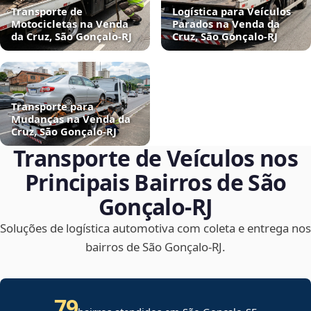
Transporte de
Logística para Veículos
Motocicletas na Venda
Parados na Venda da
da Cruz, São Gonçalo‑RJ
Cruz, São Gonçalo‑RJ
Transporte para
Mudanças na Venda da
Cruz, São Gonçalo‑RJ
Transporte de Veículos nos
Principais Bairros de São
Gonçalo‑RJ
Soluções de logística automotiva com coleta e entrega nos
bairros de São Gonçalo‑RJ.
79