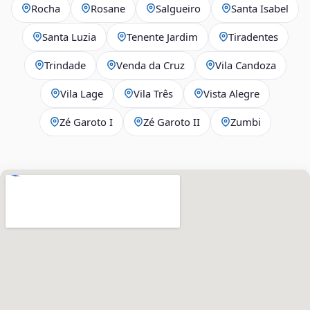
Rocha
Rosane
Salgueiro
Santa Isabel
Santa Luzia
Tenente Jardim
Tiradentes
Trindade
Venda da Cruz
Vila Candoza
Vila Lage
Vila Três
Vista Alegre
Zé Garoto I
Zé Garoto II
Zumbi