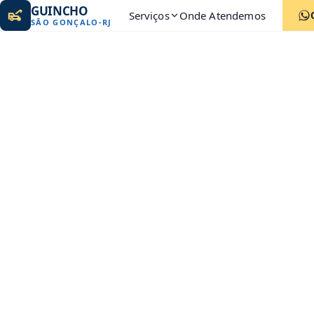
GUINCHO
Serviços
Onde Atendemos
SÃO GONÇALO
-
RJ