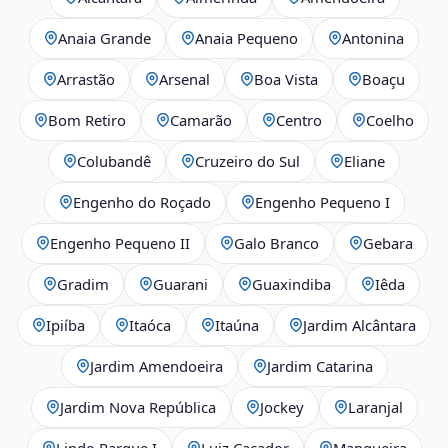
Anaia Grande
Anaia Pequeno
Antonina
Arrastão
Arsenal
Boa Vista
Boaçu
Bom Retiro
Camarão
Centro
Coelho
Colubandê
Cruzeiro do Sul
Eliane
Engenho do Roçado
Engenho Pequeno I
Engenho Pequeno II
Galo Branco
Gebara
Gradim
Guarani
Guaxindiba
Iêda
Ipiíba
Itaóca
Itaúna
Jardim Alcântara
Jardim Amendoeira
Jardim Catarina
Jardim Nova República
Jockey
Laranjal
Lindo Parque I
Luiz Caçador
Mangueira