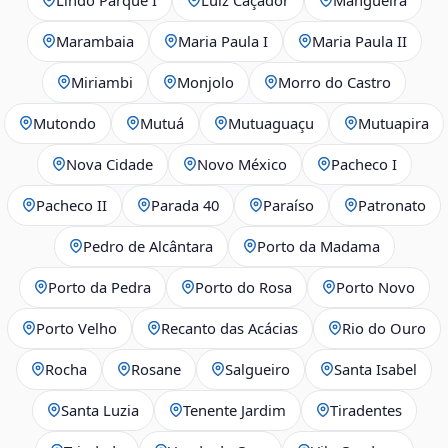
Marambaia
Maria Paula I
Maria Paula II
Miriambi
Monjolo
Morro do Castro
Mutondo
Mutuá
Mutuaguaçu
Mutuapira
Nova Cidade
Novo México
Pacheco I
Pacheco II
Parada 40
Paraíso
Patronato
Pedro de Alcântara
Porto da Madama
Porto da Pedra
Porto do Rosa
Porto Novo
Porto Velho
Recanto das Acácias
Rio do Ouro
Rocha
Rosane
Salgueiro
Santa Isabel
Santa Luzia
Tenente Jardim
Tiradentes