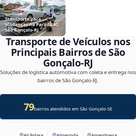
Transporte para
Mudanças na Parada 40,
São Gonçalo‑RJ
Transporte de Veículos nos
Principais Bairros de São
Gonçalo‑RJ
Soluções de logística automotiva com coleta e entrega nos
bairros de São Gonçalo‑RJ.
79
bairros atendidos em
São Gonçalo
-
SE
Alcântara
Almerinda
Amendoeira