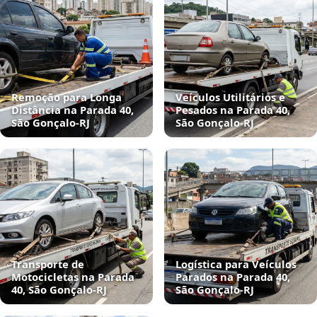
Remoção para Longa
Veículos Utilitários e
Distância na Parada 40,
Pesados na Parada 40,
São Gonçalo‑RJ
São Gonçalo‑RJ
Transporte de
Logística para Veículos
Motocicletas na Parada
Parados na Parada 40,
40, São Gonçalo‑RJ
São Gonçalo‑RJ