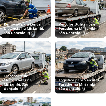
Remoção para Longa
Veículos Utilitários e
Distância na Miriambi,
Pesados na Miriambi,
São Gonçalo‑RJ
São Gonçalo‑RJ
Transporte de
Motocicletas na
Logística para Veículos
Miriambi, São
Parados na Miriambi,
Gonçalo‑RJ
São Gonçalo‑RJ