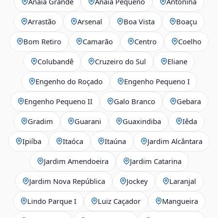
Anaia Grande
Anaia Pequeno
Antonina
Arrastão
Arsenal
Boa Vista
Boaçu
Bom Retiro
Camarão
Centro
Coelho
Colubandê
Cruzeiro do Sul
Eliane
Engenho do Roçado
Engenho Pequeno I
Engenho Pequeno II
Galo Branco
Gebara
Gradim
Guarani
Guaxindiba
Iêda
Ipiíba
Itaóca
Itaúna
Jardim Alcântara
Jardim Amendoeira
Jardim Catarina
Jardim Nova República
Jockey
Laranjal
Lindo Parque I
Luiz Caçador
Mangueira