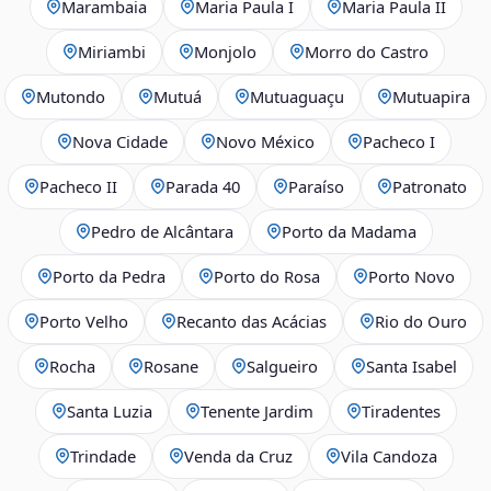
Marambaia
Maria Paula I
Maria Paula II
Miriambi
Monjolo
Morro do Castro
Mutondo
Mutuá
Mutuaguaçu
Mutuapira
Nova Cidade
Novo México
Pacheco I
Pacheco II
Parada 40
Paraíso
Patronato
Pedro de Alcântara
Porto da Madama
Porto da Pedra
Porto do Rosa
Porto Novo
Porto Velho
Recanto das Acácias
Rio do Ouro
Rocha
Rosane
Salgueiro
Santa Isabel
Santa Luzia
Tenente Jardim
Tiradentes
Trindade
Venda da Cruz
Vila Candoza