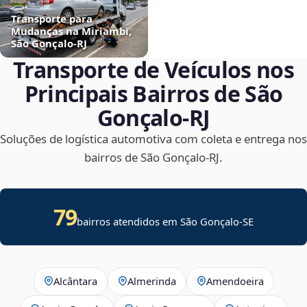
Transporte para
Mudanças na Miriambi,
São Gonçalo‑RJ
Transporte de Veículos nos
Principais Bairros de São
Gonçalo‑RJ
Soluções de logística automotiva com coleta e entrega nos
bairros de São Gonçalo‑RJ.
79
bairros atendidos em
São Gonçalo
-
SE
Alcântara
Almerinda
Amendoeira