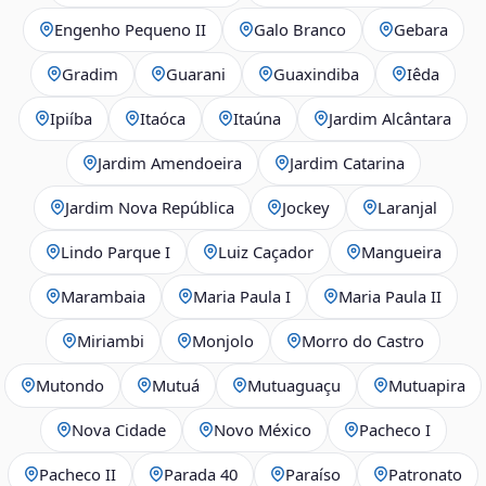
Engenho Pequeno II
Galo Branco
Gebara
Gradim
Guarani
Guaxindiba
Iêda
Ipiíba
Itaóca
Itaúna
Jardim Alcântara
Jardim Amendoeira
Jardim Catarina
Jardim Nova República
Jockey
Laranjal
Lindo Parque I
Luiz Caçador
Mangueira
Marambaia
Maria Paula I
Maria Paula II
Miriambi
Monjolo
Morro do Castro
Mutondo
Mutuá
Mutuaguaçu
Mutuapira
Nova Cidade
Novo México
Pacheco I
Pacheco II
Parada 40
Paraíso
Patronato