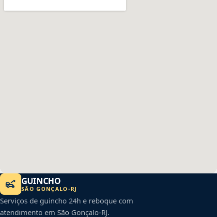
GUINCHO
SÃO GONÇALO
-
RJ
Serviços de guincho 24h e reboque com
atendimento em
São Gonçalo
-
RJ
.