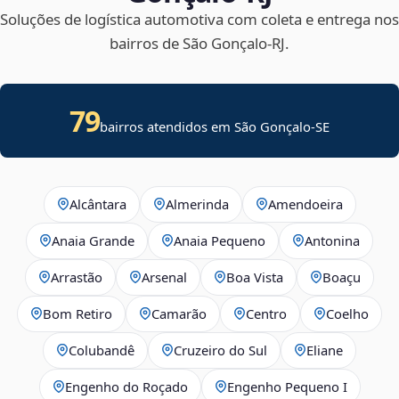
Soluções de logística automotiva com coleta e entrega nos
bairros de São Gonçalo‑RJ.
79
bairros atendidos em
São Gonçalo
-
SE
Alcântara
Almerinda
Amendoeira
Anaia Grande
Anaia Pequeno
Antonina
Arrastão
Arsenal
Boa Vista
Boaçu
Bom Retiro
Camarão
Centro
Coelho
Colubandê
Cruzeiro do Sul
Eliane
Engenho do Roçado
Engenho Pequeno I