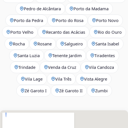
Pedro de Alcântara
Porto da Madama
Porto da Pedra
Porto do Rosa
Porto Novo
Porto Velho
Recanto das Acácias
Rio do Ouro
Rocha
Rosane
Salgueiro
Santa Isabel
Santa Luzia
Tenente Jardim
Tiradentes
Trindade
Venda da Cruz
Vila Candoza
Vila Lage
Vila Três
Vista Alegre
Zé Garoto I
Zé Garoto II
Zumbi