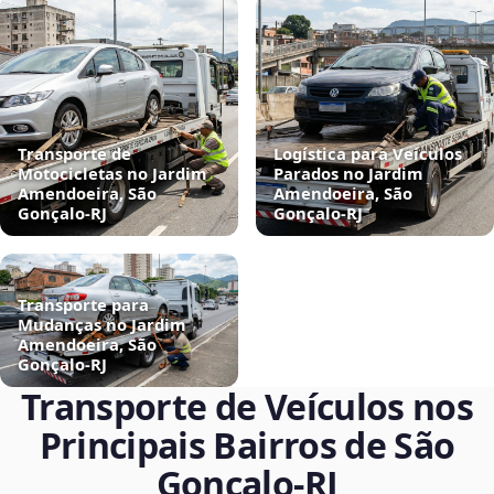
Transporte de
Logística para Veículos
Motocicletas no Jardim
Parados no Jardim
Amendoeira, São
Amendoeira, São
Gonçalo‑RJ
Gonçalo‑RJ
Transporte para
Mudanças no Jardim
Amendoeira, São
Gonçalo‑RJ
Transporte de Veículos nos
Principais Bairros de São
Gonçalo‑RJ