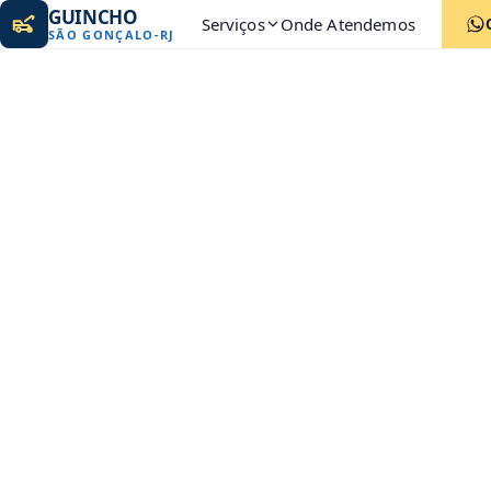
GUINCHO
Serviços
Onde Atendemos
SÃO GONÇALO
-
RJ