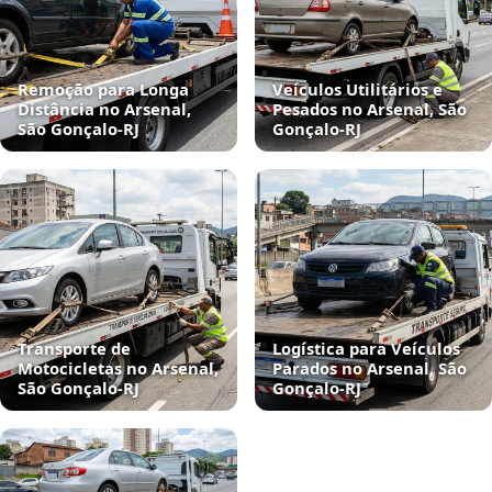
Remoção para Longa
Veículos Utilitários e
Distância no Arsenal,
Pesados no Arsenal, São
São Gonçalo‑RJ
Gonçalo‑RJ
Transporte de
Logística para Veículos
Motocicletas no Arsenal,
Parados no Arsenal, São
São Gonçalo‑RJ
Gonçalo‑RJ