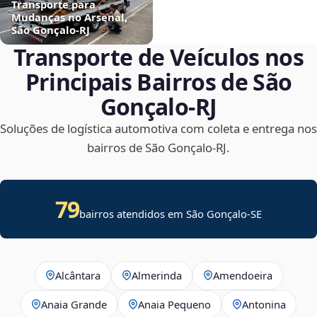
Transporte para
Mudanças no Arsenal,
São Gonçalo‑RJ
Transporte de Veículos nos
Principais Bairros de São
Gonçalo‑RJ
Soluções de logística automotiva com coleta e entrega nos
bairros de São Gonçalo‑RJ.
79
bairros atendidos em
São Gonçalo
-
SE
Alcântara
Almerinda
Amendoeira
Anaia Grande
Anaia Pequeno
Antonina