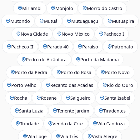
Miriambi
Monjolo
Morro do Castro
Mutondo
Mutuá
Mutuaguaçu
Mutuapira
Nova Cidade
Novo México
Pacheco I
Pacheco II
Parada 40
Paraíso
Patronato
Pedro de Alcântara
Porto da Madama
Porto da Pedra
Porto do Rosa
Porto Novo
Porto Velho
Recanto das Acácias
Rio do Ouro
Rocha
Rosane
Salgueiro
Santa Isabel
Santa Luzia
Tenente Jardim
Tiradentes
Trindade
Venda da Cruz
Vila Candoza
Vila Lage
Vila Três
Vista Alegre