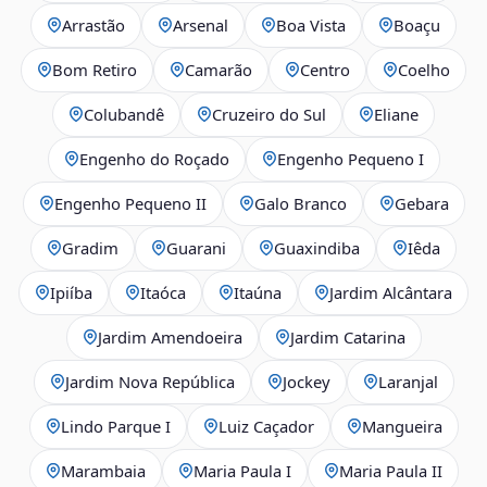
Arrastão
Arsenal
Boa Vista
Boaçu
Bom Retiro
Camarão
Centro
Coelho
Colubandê
Cruzeiro do Sul
Eliane
Engenho do Roçado
Engenho Pequeno I
Engenho Pequeno II
Galo Branco
Gebara
Gradim
Guarani
Guaxindiba
Iêda
Ipiíba
Itaóca
Itaúna
Jardim Alcântara
Jardim Amendoeira
Jardim Catarina
Jardim Nova República
Jockey
Laranjal
Lindo Parque I
Luiz Caçador
Mangueira
Marambaia
Maria Paula I
Maria Paula II