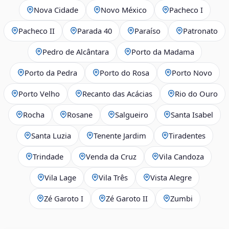
Nova Cidade
Novo México
Pacheco I
Pacheco II
Parada 40
Paraíso
Patronato
Pedro de Alcântara
Porto da Madama
Porto da Pedra
Porto do Rosa
Porto Novo
Porto Velho
Recanto das Acácias
Rio do Ouro
Rocha
Rosane
Salgueiro
Santa Isabel
Santa Luzia
Tenente Jardim
Tiradentes
Trindade
Venda da Cruz
Vila Candoza
Vila Lage
Vila Três
Vista Alegre
Zé Garoto I
Zé Garoto II
Zumbi