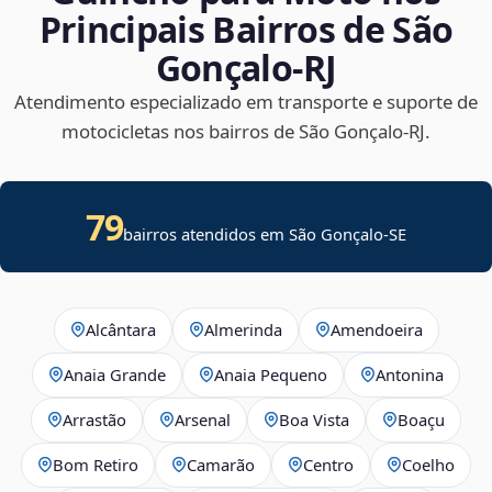
Principais Bairros de São
Gonçalo‑RJ
Atendimento especializado em transporte e suporte de
motocicletas nos bairros de São Gonçalo‑RJ.
79
bairros atendidos em
São Gonçalo
-
SE
Alcântara
Almerinda
Amendoeira
Anaia Grande
Anaia Pequeno
Antonina
Arrastão
Arsenal
Boa Vista
Boaçu
Bom Retiro
Camarão
Centro
Coelho