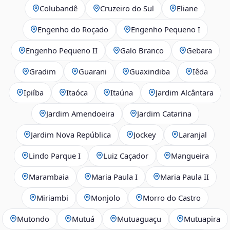
Colubandê
Cruzeiro do Sul
Eliane
Engenho do Roçado
Engenho Pequeno I
Engenho Pequeno II
Galo Branco
Gebara
Gradim
Guarani
Guaxindiba
Iêda
Ipiíba
Itaóca
Itaúna
Jardim Alcântara
Jardim Amendoeira
Jardim Catarina
Jardim Nova República
Jockey
Laranjal
Lindo Parque I
Luiz Caçador
Mangueira
Marambaia
Maria Paula I
Maria Paula II
Miriambi
Monjolo
Morro do Castro
Mutondo
Mutuá
Mutuaguaçu
Mutuapira