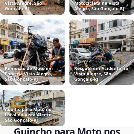
Vista Alegre, São
Motocicleta na Vista
Gonçalo‑RJ
Alegre, São Gonçalo‑RJ
Remoção de Moto em
Resgate em Acidente na
Pane na Vista Alegre,
Vista Alegre, São
São Gonçalo‑RJ
Gonçalo‑RJ
Auxílio para Moto no
Local na Vista Alegre,
São Gonçalo‑RJ
Guincho para Moto nos