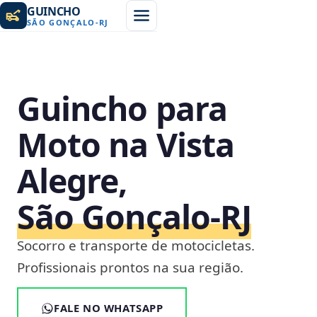
GUINCHO
SÃO GONÇALO
-
RJ
Guincho para
Moto na Vista
Alegre,
São Gonçalo‑RJ
Socorro e transporte de motocicletas.
Profissionais prontos na sua região.
FALE NO WHATSAPP