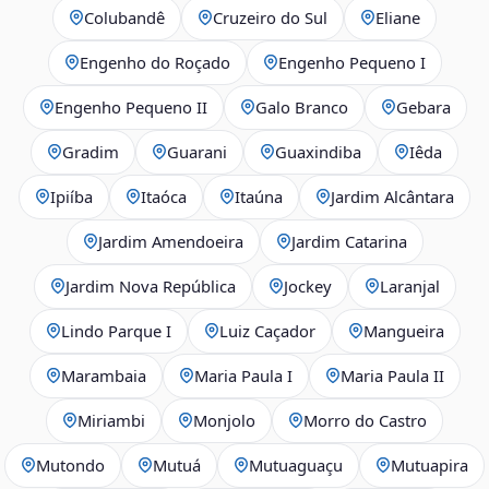
Colubandê
Cruzeiro do Sul
Eliane
Engenho do Roçado
Engenho Pequeno I
Engenho Pequeno II
Galo Branco
Gebara
Gradim
Guarani
Guaxindiba
Iêda
Ipiíba
Itaóca
Itaúna
Jardim Alcântara
Jardim Amendoeira
Jardim Catarina
Jardim Nova República
Jockey
Laranjal
Lindo Parque I
Luiz Caçador
Mangueira
Marambaia
Maria Paula I
Maria Paula II
Miriambi
Monjolo
Morro do Castro
Mutondo
Mutuá
Mutuaguaçu
Mutuapira