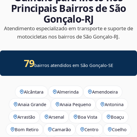
Principais Bairros de São
Gonçalo‑RJ
Atendimento especializado em transporte e suporte de
motocicletas nos bairros de São Gonçalo‑RJ.
79
bairros atendidos em
São Gonçalo
-
SE
Alcântara
Almerinda
Amendoeira
Anaia Grande
Anaia Pequeno
Antonina
Arrastão
Arsenal
Boa Vista
Boaçu
Bom Retiro
Camarão
Centro
Coelho