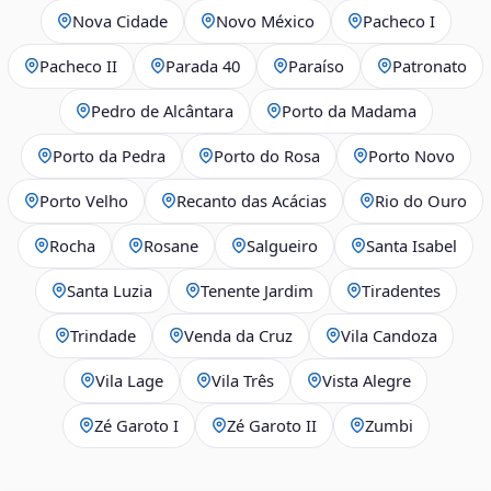
Nova Cidade
Novo México
Pacheco I
Pacheco II
Parada 40
Paraíso
Patronato
Pedro de Alcântara
Porto da Madama
Porto da Pedra
Porto do Rosa
Porto Novo
Porto Velho
Recanto das Acácias
Rio do Ouro
Rocha
Rosane
Salgueiro
Santa Isabel
Santa Luzia
Tenente Jardim
Tiradentes
Trindade
Venda da Cruz
Vila Candoza
Vila Lage
Vila Três
Vista Alegre
Zé Garoto I
Zé Garoto II
Zumbi