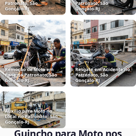
Patronato, São
Patronato, São
Gonçalo‑RJ
Gonçalo‑RJ
Remoção de Moto em
Resgate em Acidente no
Pane no Patronato, São
Patronato, São
Gonçalo‑RJ
Gonçalo‑RJ
Auxílio para Moto no
Local no Patronato, São
Gonçalo‑RJ
Guincho para Moto nos