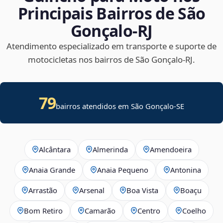
Principais Bairros de São
Gonçalo‑RJ
Atendimento especializado em transporte e suporte de
motocicletas nos bairros de São Gonçalo‑RJ.
79
bairros atendidos em
São Gonçalo
-
SE
Alcântara
Almerinda
Amendoeira
Anaia Grande
Anaia Pequeno
Antonina
Arrastão
Arsenal
Boa Vista
Boaçu
Bom Retiro
Camarão
Centro
Coelho