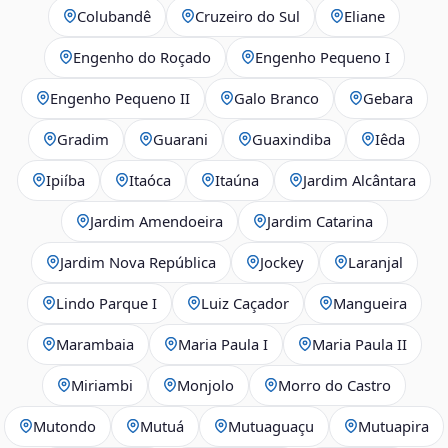
Colubandê
Cruzeiro do Sul
Eliane
Engenho do Roçado
Engenho Pequeno I
Engenho Pequeno II
Galo Branco
Gebara
Gradim
Guarani
Guaxindiba
Iêda
Ipiíba
Itaóca
Itaúna
Jardim Alcântara
Jardim Amendoeira
Jardim Catarina
Jardim Nova República
Jockey
Laranjal
Lindo Parque I
Luiz Caçador
Mangueira
Marambaia
Maria Paula I
Maria Paula II
Miriambi
Monjolo
Morro do Castro
Mutondo
Mutuá
Mutuaguaçu
Mutuapira