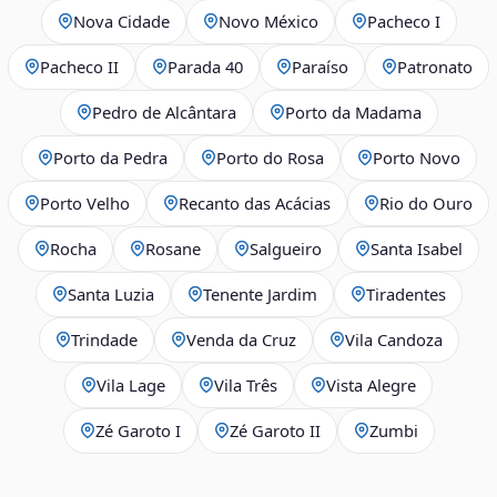
Nova Cidade
Novo México
Pacheco I
Pacheco II
Parada 40
Paraíso
Patronato
Pedro de Alcântara
Porto da Madama
Porto da Pedra
Porto do Rosa
Porto Novo
Porto Velho
Recanto das Acácias
Rio do Ouro
Rocha
Rosane
Salgueiro
Santa Isabel
Santa Luzia
Tenente Jardim
Tiradentes
Trindade
Venda da Cruz
Vila Candoza
Vila Lage
Vila Três
Vista Alegre
Zé Garoto I
Zé Garoto II
Zumbi