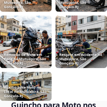
Mutuapira, São
Mutuapira, São
Gonçalo‑RJ
Gonçalo‑RJ
Remoção de Moto em
Resgate em Acidente no
Pane no Mutuapira, São
Mutuapira, São
Gonçalo‑RJ
Gonçalo‑RJ
Auxílio para Moto no
Local no Mutuapira, São
Gonçalo‑RJ
Guincho para Moto nos