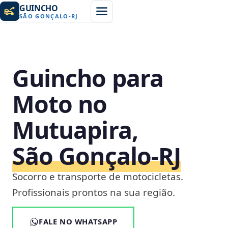
GUINCHO
SÃO GONÇALO
-
RJ
Guincho para
Moto no
Mutuapira,
São Gonçalo‑RJ
Socorro e transporte de motocicletas.
Profissionais prontos na sua região.
FALE NO WHATSAPP