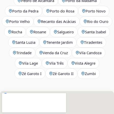
Pedro de Alcântara
Porto da Madama
Porto da Pedra
Porto do Rosa
Porto Novo
Porto Velho
Recanto das Acácias
Rio do Ouro
Rocha
Rosane
Salgueiro
Santa Isabel
Santa Luzia
Tenente Jardim
Tiradentes
Trindade
Venda da Cruz
Vila Candoza
Vila Lage
Vila Três
Vista Alegre
Zé Garoto I
Zé Garoto II
Zumbi