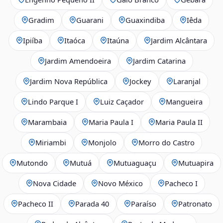
Gradim
Guarani
Guaxindiba
Iêda
Ipiíba
Itaóca
Itaúna
Jardim Alcântara
Jardim Amendoeira
Jardim Catarina
Jardim Nova República
Jockey
Laranjal
Lindo Parque I
Luiz Caçador
Mangueira
Marambaia
Maria Paula I
Maria Paula II
Miriambi
Monjolo
Morro do Castro
Mutondo
Mutuá
Mutuaguaçu
Mutuapira
Nova Cidade
Novo México
Pacheco I
Pacheco II
Parada 40
Paraíso
Patronato