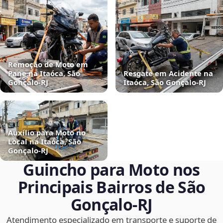
Remoção de Moto em
Pane na Itaóca, São
Resgate em Acidente na
Gonçalo‑RJ
Itaóca, São Gonçalo‑RJ
Auxílio para Moto no
Local na Itaóca, São
Gonçalo‑RJ
Guincho para Moto nos
Principais Bairros de São
Gonçalo‑RJ
Atendimento especializado em transporte e suporte de