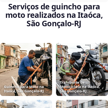
Serviços de guincho para
moto realizados na Itaóca,
São Gonçalo‑RJ
Transporte de
Guincho para Moto na
Motocicleta na Itaóca,
Itaóca, São Gonçalo‑RJ
São Gonçalo‑RJ