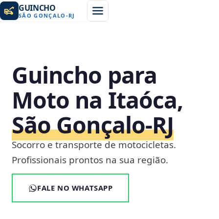
GUINCHO
SÃO GONÇALO
-
RJ
Guincho para
Moto na Itaóca,
São Gonçalo‑RJ
Socorro e transporte de motocicletas.
Profissionais prontos na sua região.
FALE NO WHATSAPP