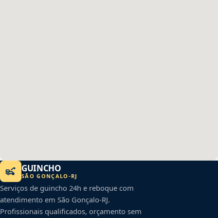
GUINCHO
SÃO GONÇALO
-
RJ
Serviços de guincho 24h e reboque com
atendimento em
São Gonçalo
-
RJ
.
Profissionais qualificados, orçamento sem