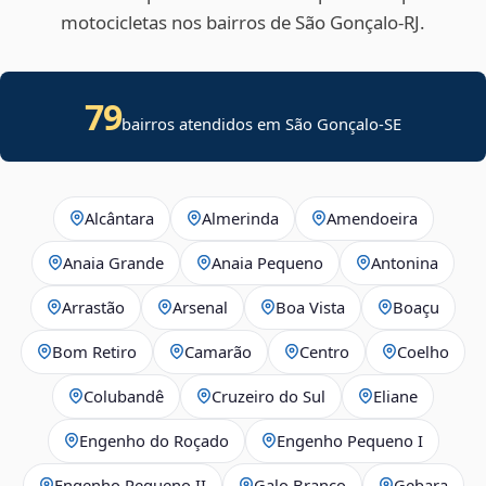
motocicletas nos bairros de São Gonçalo‑RJ.
79
bairros atendidos em
São Gonçalo
-
SE
Alcântara
Almerinda
Amendoeira
Anaia Grande
Anaia Pequeno
Antonina
Arrastão
Arsenal
Boa Vista
Boaçu
Bom Retiro
Camarão
Centro
Coelho
Colubandê
Cruzeiro do Sul
Eliane
Engenho do Roçado
Engenho Pequeno I
Engenho Pequeno II
Galo Branco
Gebara