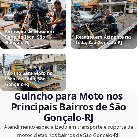
Remoção de Moto em
Pane na Iêda, São
Resgate em Acidente na
Gonçalo‑RJ
Iêda, São Gonçalo‑RJ
Auxílio para Moto no
Local na Iêda, São
Gonçalo‑RJ
Guincho para Moto nos
Principais Bairros de São
Gonçalo‑RJ
Atendimento especializado em transporte e suporte de
motocicletas nos bairros de São Gonçalo‑RJ.