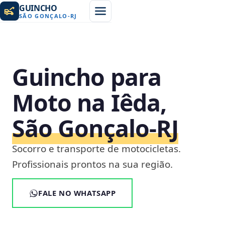
GUINCHO
SÃO GONÇALO
-
RJ
Guincho para
Moto na Iêda,
São Gonçalo‑RJ
Socorro e transporte de motocicletas.
Profissionais prontos na sua região.
FALE NO WHATSAPP