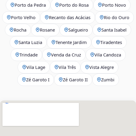
Porto da Pedra
Porto do Rosa
Porto Novo
Porto Velho
Recanto das Acácias
Rio do Ouro
Rocha
Rosane
Salgueiro
Santa Isabel
Santa Luzia
Tenente Jardim
Tiradentes
Trindade
Venda da Cruz
Vila Candoza
Vila Lage
Vila Três
Vista Alegre
Zé Garoto I
Zé Garoto II
Zumbi