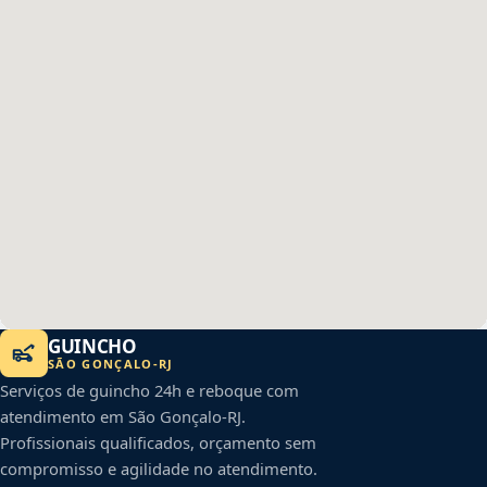
GUINCHO
SÃO GONÇALO
-
RJ
Serviços de guincho 24h e reboque com
atendimento em
São Gonçalo
-
RJ
.
Profissionais qualificados, orçamento sem
compromisso e agilidade no atendimento.