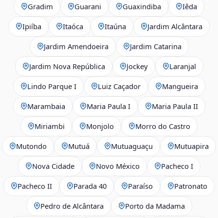
Gradim
Guarani
Guaxindiba
Iêda
Ipiíba
Itaóca
Itaúna
Jardim Alcântara
Jardim Amendoeira
Jardim Catarina
Jardim Nova República
Jockey
Laranjal
Lindo Parque I
Luiz Caçador
Mangueira
Marambaia
Maria Paula I
Maria Paula II
Miriambi
Monjolo
Morro do Castro
Mutondo
Mutuá
Mutuaguaçu
Mutuapira
Nova Cidade
Novo México
Pacheco I
Pacheco II
Parada 40
Paraíso
Patronato
Pedro de Alcântara
Porto da Madama