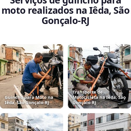
moto realizados na Iêda, São
Gonçalo‑RJ
Transporte de
Guincho para Moto na
Motocicleta na Iêda, São
Iêda, São Gonçalo‑RJ
Gonçalo‑RJ