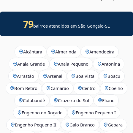
79
bairros atendidos em
São Gonçalo
-
SE
Alcântara
Almerinda
Amendoeira
Anaia Grande
Anaia Pequeno
Antonina
Arrastão
Arsenal
Boa Vista
Boaçu
Bom Retiro
Camarão
Centro
Coelho
Colubandê
Cruzeiro do Sul
Eliane
Engenho do Roçado
Engenho Pequeno I
Engenho Pequeno II
Galo Branco
Gebara