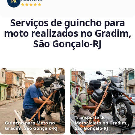
PR
Serviços de guincho para
moto realizados no Gradim,
São Gonçalo‑RJ
Transporte de
Guincho para Moto no
Motocicleta no Gradim,
Gradim, São Gonçalo‑RJ
São Gonçalo‑RJ