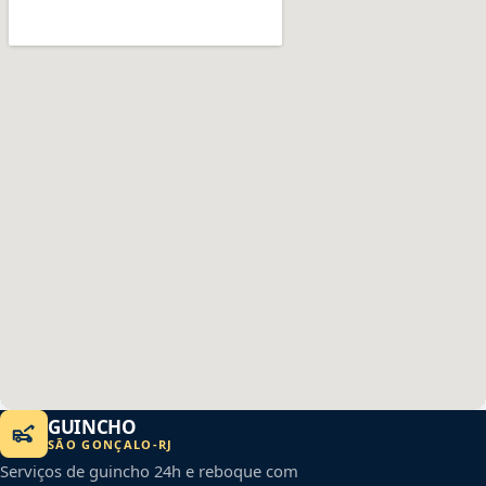
GUINCHO
SÃO GONÇALO
-
RJ
Serviços de guincho 24h e reboque com