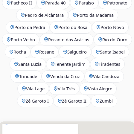
Pacheco II
Parada 40
Paraíso
Patronato
Pedro de Alcântara
Porto da Madama
Porto da Pedra
Porto do Rosa
Porto Novo
Porto Velho
Recanto das Acácias
Rio do Ouro
Rocha
Rosane
Salgueiro
Santa Isabel
Santa Luzia
Tenente Jardim
Tiradentes
Trindade
Venda da Cruz
Vila Candoza
Vila Lage
Vila Três
Vista Alegre
Zé Garoto I
Zé Garoto II
Zumbi