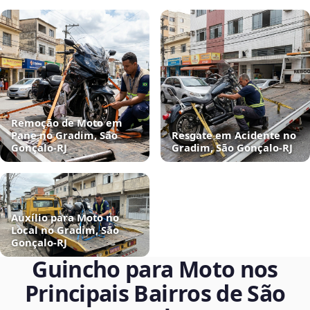
Remoção de Moto em
Pane no Gradim, São
Resgate em Acidente no
Gonçalo‑RJ
Gradim, São Gonçalo‑RJ
Auxílio para Moto no
Local no Gradim, São
Gonçalo‑RJ
Guincho para Moto nos
Principais Bairros de São