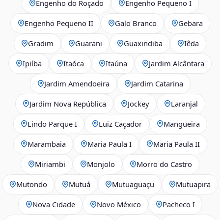
Engenho do Roçado
Engenho Pequeno I
Engenho Pequeno II
Galo Branco
Gebara
Gradim
Guarani
Guaxindiba
Iêda
Ipiíba
Itaóca
Itaúna
Jardim Alcântara
Jardim Amendoeira
Jardim Catarina
Jardim Nova República
Jockey
Laranjal
Lindo Parque I
Luiz Caçador
Mangueira
Marambaia
Maria Paula I
Maria Paula II
Miriambi
Monjolo
Morro do Castro
Mutondo
Mutuá
Mutuaguaçu
Mutuapira
Nova Cidade
Novo México
Pacheco I