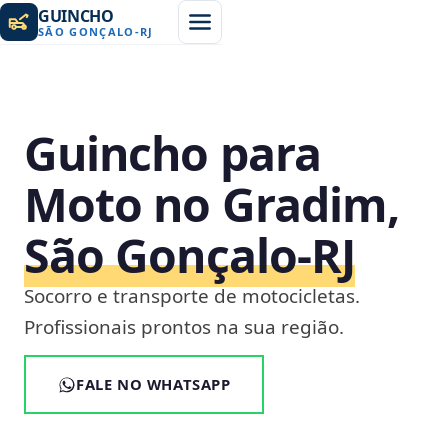
GUINCHO
SÃO GONÇALO
-
RJ
Guincho para
Moto no Gradim,
São Gonçalo‑RJ
Socorro e transporte de motocicletas.
Profissionais prontos na sua região.
FALE NO WHATSAPP