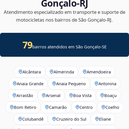
Gonçalo‑RJ
Atendimento especializado em transporte e suporte de
motocicletas nos bairros de São Gonçalo‑RJ.
79
bairros atendidos em
São Gonçalo
-
SE
Alcântara
Almerinda
Amendoeira
Anaia Grande
Anaia Pequeno
Antonina
Arrastão
Arsenal
Boa Vista
Boaçu
Bom Retiro
Camarão
Centro
Coelho
Colubandê
Cruzeiro do Sul
Eliane