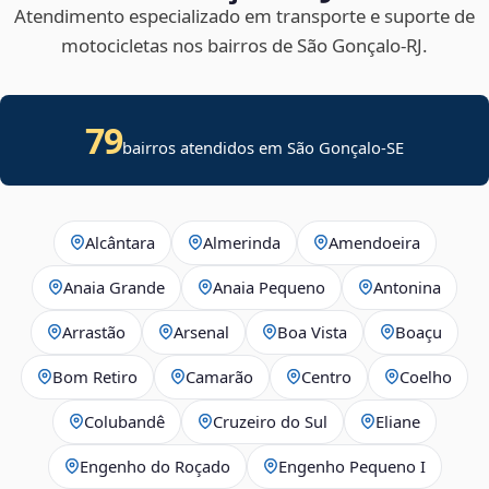
Atendimento especializado em transporte e suporte de
motocicletas nos bairros de São Gonçalo‑RJ.
79
bairros atendidos em
São Gonçalo
-
SE
Alcântara
Almerinda
Amendoeira
Anaia Grande
Anaia Pequeno
Antonina
Arrastão
Arsenal
Boa Vista
Boaçu
Bom Retiro
Camarão
Centro
Coelho
Colubandê
Cruzeiro do Sul
Eliane
Engenho do Roçado
Engenho Pequeno I