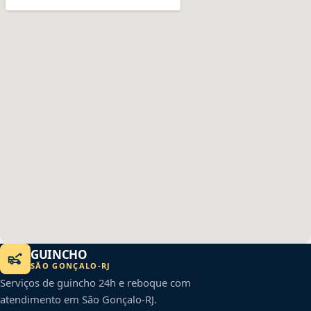
GUINCHO
SÃO GONÇALO
-
RJ
Serviços de guincho 24h e reboque com
atendimento em
São Gonçalo
-
RJ
.