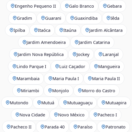
Engenho Pequeno II
Galo Branco
Gebara
Gradim
Guarani
Guaxindiba
Iêda
Ipiíba
Itaóca
Itaúna
Jardim Alcântara
Jardim Amendoeira
Jardim Catarina
Jardim Nova República
Jockey
Laranjal
Lindo Parque I
Luiz Caçador
Mangueira
Marambaia
Maria Paula I
Maria Paula II
Miriambi
Monjolo
Morro do Castro
Mutondo
Mutuá
Mutuaguaçu
Mutuapira
Nova Cidade
Novo México
Pacheco I
Pacheco II
Parada 40
Paraíso
Patronato