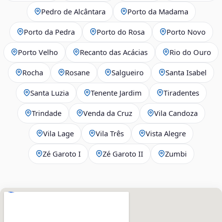
Pedro de Alcântara
Porto da Madama
Porto da Pedra
Porto do Rosa
Porto Novo
Porto Velho
Recanto das Acácias
Rio do Ouro
Rocha
Rosane
Salgueiro
Santa Isabel
Santa Luzia
Tenente Jardim
Tiradentes
Trindade
Venda da Cruz
Vila Candoza
Vila Lage
Vila Três
Vista Alegre
Zé Garoto I
Zé Garoto II
Zumbi