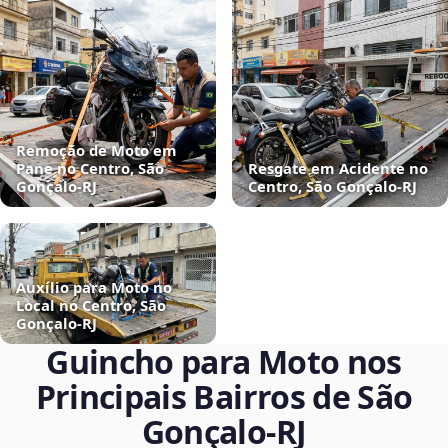
Remoção de Moto em
Pane no Centro, São
Resgate em Acidente no
Gonçalo‑RJ
Centro, São Gonçalo‑RJ
Auxílio para Moto no
Local no Centro, São
Gonçalo‑RJ
Guincho para Moto nos
Principais Bairros de São
Gonçalo‑RJ