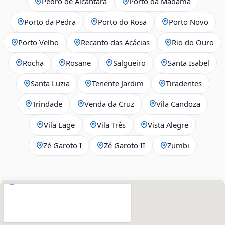
Pedro de Alcântara
Porto da Madama
Porto da Pedra
Porto do Rosa
Porto Novo
Porto Velho
Recanto das Acácias
Rio do Ouro
Rocha
Rosane
Salgueiro
Santa Isabel
Santa Luzia
Tenente Jardim
Tiradentes
Trindade
Venda da Cruz
Vila Candoza
Vila Lage
Vila Três
Vista Alegre
Zé Garoto I
Zé Garoto II
Zumbi