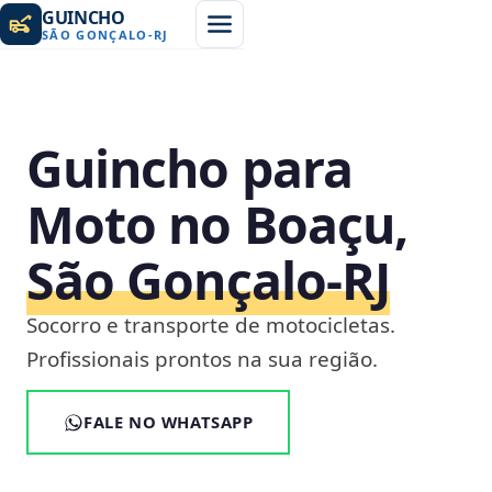
GUINCHO
SÃO GONÇALO
-
RJ
Guincho para
Moto no Boaçu,
São Gonçalo‑RJ
Socorro e transporte de motocicletas.
Profissionais prontos na sua região.
FALE NO WHATSAPP