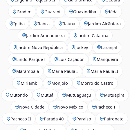
Gradim
Guarani
Guaxindiba
Iêda
Ipiíba
Itaóca
Itaúna
Jardim Alcântara
Jardim Amendoeira
Jardim Catarina
Jardim Nova República
Jockey
Laranjal
Lindo Parque I
Luiz Caçador
Mangueira
Marambaia
Maria Paula I
Maria Paula II
Miriambi
Monjolo
Morro do Castro
Mutondo
Mutuá
Mutuaguaçu
Mutuapira
Nova Cidade
Novo México
Pacheco I
Pacheco II
Parada 40
Paraíso
Patronato