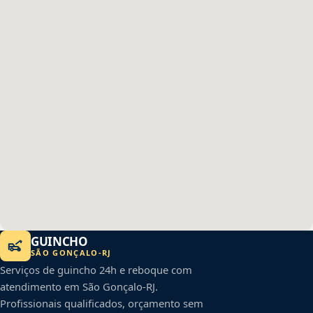
GUINCHO
SÃO GONÇALO
-
RJ
Serviços de guincho 24h e reboque com
atendimento em
São Gonçalo
-
RJ
.
Profissionais qualificados, orçamento sem