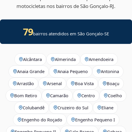
motocicletas nos bairros de São Gonçalo‑RJ.
79
bairros atendidos em
São Gonçalo
-
SE
Alcântara
Almerinda
Amendoeira
Anaia Grande
Anaia Pequeno
Antonina
Arrastão
Arsenal
Boa Vista
Boaçu
Bom Retiro
Camarão
Centro
Coelho
Colubandê
Cruzeiro do Sul
Eliane
Engenho do Roçado
Engenho Pequeno I
Engenho Pequeno II
Galo Branco
Gebara