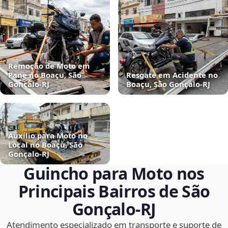
Remoção de Moto em
Pane no Boaçu, São
Resgate em Acidente no
Gonçalo‑RJ
Boaçu, São Gonçalo‑RJ
Auxílio para Moto no
Local no Boaçu, São
Gonçalo‑RJ
Guincho para Moto nos
Principais Bairros de São
Gonçalo‑RJ
Atendimento especializado em transporte e suporte de