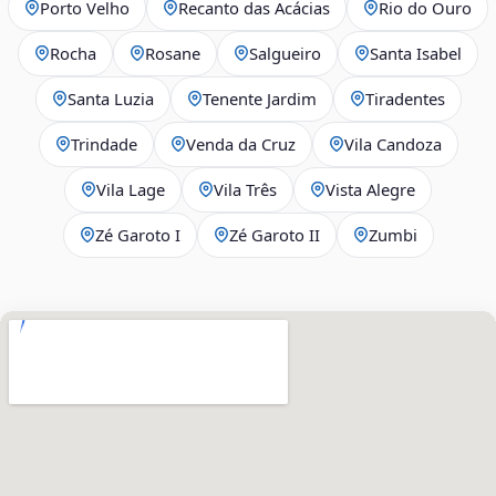
Porto Velho
Recanto das Acácias
Rio do Ouro
Rocha
Rosane
Salgueiro
Santa Isabel
Santa Luzia
Tenente Jardim
Tiradentes
Trindade
Venda da Cruz
Vila Candoza
Vila Lage
Vila Três
Vista Alegre
Zé Garoto I
Zé Garoto II
Zumbi