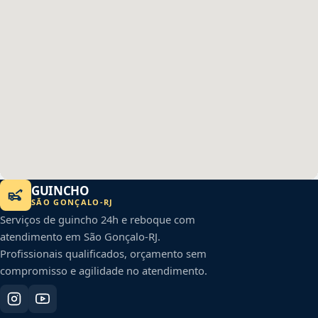
GUINCHO
SÃO GONÇALO
-
RJ
Serviços de guincho 24h e reboque com
atendimento em
São Gonçalo
-
RJ
.
Profissionais qualificados, orçamento sem
compromisso e agilidade no atendimento.