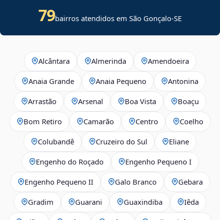
79
bairros atendidos em
São Gonçalo
-
SE
Alcântara
Almerinda
Amendoeira
Anaia Grande
Anaia Pequeno
Antonina
Arrastão
Arsenal
Boa Vista
Boaçu
Bom Retiro
Camarão
Centro
Coelho
Colubandê
Cruzeiro do Sul
Eliane
Engenho do Roçado
Engenho Pequeno I
Engenho Pequeno II
Galo Branco
Gebara
Gradim
Guarani
Guaxindiba
Iêda