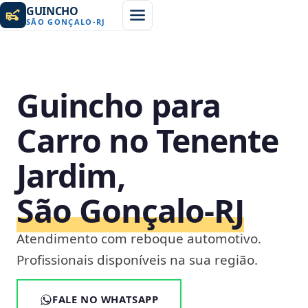
GUINCHO
SÃO GONÇALO
-
RJ
Guincho para
Carro no Tenente
Jardim,
São Gonçalo‑RJ
Atendimento com reboque automotivo.
Profissionais disponíveis na sua região.
FALE NO WHATSAPP