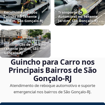
Recolhimento após
Transporte de
Colisão no Tenente
Automóvel no Tenente
Jardim, São Gonçalo‑RJ
Jardim, São Gonçalo‑RJ
Substituição de Pneu no
Tenente Jardim, São
Gonçalo‑RJ
Guincho para Carro nos
Principais Bairros de São
Gonçalo‑RJ
Atendimento de reboque automotivo e suporte
emergencial nos bairros de São Gonçalo‑RJ.