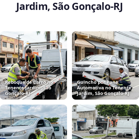
Jardim, São Gonçalo‑RJ
Reboque de Carro no
Guincho por Pane
Tenente Jardim, São
Automotiva no Tenente
Gonçalo‑RJ
Jardim, São Gonçalo‑RJ