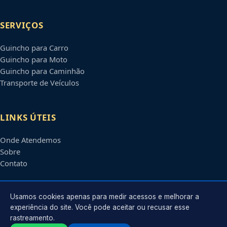
SERVIÇOS
Guincho para Carro
Guincho para Moto
Guincho para Caminhão
Transporte de Veículos
LINKS ÚTEIS
Onde Atendemos
Sobre
Contato
CONTATO
Usamos cookies apenas para medir acessos e melhorar a
experiência do site. Você pode aceitar ou recusar esse
rastreamento.
Atendimento em
São Gonçalo
-
RJ
e regiões parceiras