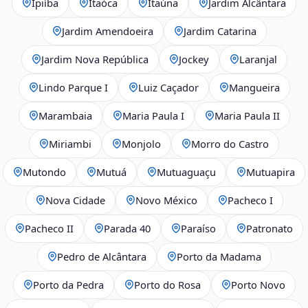
Ipiíba
Itaóca
Itaúna
Jardim Alcântara
Jardim Amendoeira
Jardim Catarina
Jardim Nova República
Jockey
Laranjal
Lindo Parque I
Luiz Caçador
Mangueira
Marambaia
Maria Paula I
Maria Paula II
Miriambi
Monjolo
Morro do Castro
Mutondo
Mutuá
Mutuaguaçu
Mutuapira
Nova Cidade
Novo México
Pacheco I
Pacheco II
Parada 40
Paraíso
Patronato
Pedro de Alcântara
Porto da Madama
Porto da Pedra
Porto do Rosa
Porto Novo