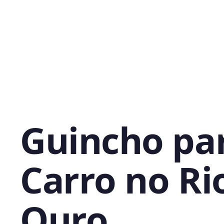
Guincho pa
Carro no Ri
Ouro,