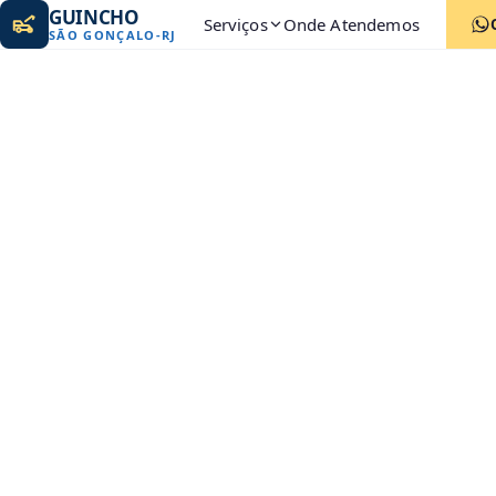
GUINCHO
Serviços
Onde Atendemos
SÃO GONÇALO
-
RJ