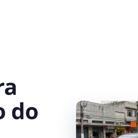
ra
o do