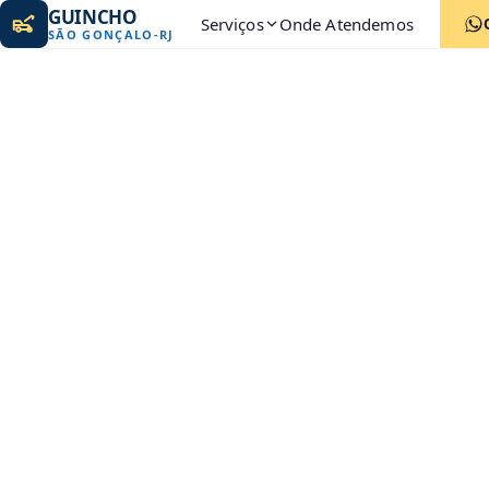
GUINCHO
Serviços
Onde Atendemos
SÃO GONÇALO
-
RJ