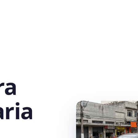
ra
ria