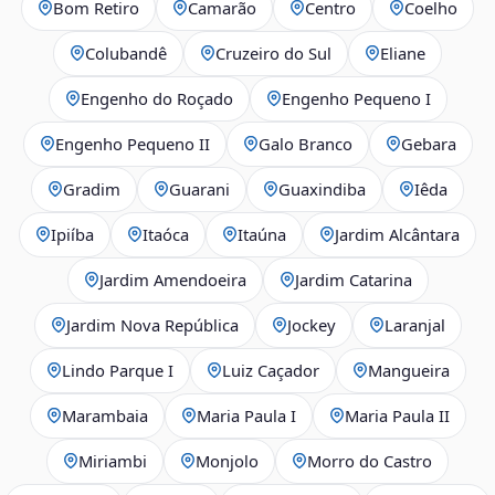
Bom Retiro
Camarão
Centro
Coelho
Colubandê
Cruzeiro do Sul
Eliane
Engenho do Roçado
Engenho Pequeno I
Engenho Pequeno II
Galo Branco
Gebara
Gradim
Guarani
Guaxindiba
Iêda
Ipiíba
Itaóca
Itaúna
Jardim Alcântara
Jardim Amendoeira
Jardim Catarina
Jardim Nova República
Jockey
Laranjal
Lindo Parque I
Luiz Caçador
Mangueira
Marambaia
Maria Paula I
Maria Paula II
Miriambi
Monjolo
Morro do Castro