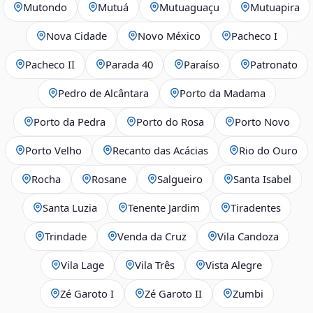
Mutondo
Mutuá
Mutuaguaçu
Mutuapira
Nova Cidade
Novo México
Pacheco I
Pacheco II
Parada 40
Paraíso
Patronato
Pedro de Alcântara
Porto da Madama
Porto da Pedra
Porto do Rosa
Porto Novo
Porto Velho
Recanto das Acácias
Rio do Ouro
Rocha
Rosane
Salgueiro
Santa Isabel
Santa Luzia
Tenente Jardim
Tiradentes
Trindade
Venda da Cruz
Vila Candoza
Vila Lage
Vila Três
Vista Alegre
Zé Garoto I
Zé Garoto II
Zumbi