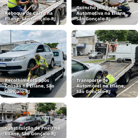
Guincho por Pane
Reboque de Carro na
Automotiva na Eliane,
Eliane, São Gonçalo‑RJ
São Gonçalo‑RJ
Recolhimento após
Transporte de
Colisão na Eliane, São
Automóvel na Eliane,
Gonçalo‑RJ
São Gonçalo‑RJ
Substituição de Pneu na
Eliane, São Gonçalo‑RJ