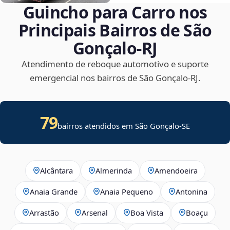
Guincho para Carro nos
Principais Bairros de São
Gonçalo‑RJ
Atendimento de reboque automotivo e suporte
emergencial nos bairros de São Gonçalo‑RJ.
79
bairros atendidos em
São Gonçalo
-
SE
Alcântara
Almerinda
Amendoeira
Anaia Grande
Anaia Pequeno
Antonina
Arrastão
Arsenal
Boa Vista
Boaçu