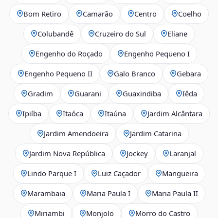
Bom Retiro
Camarão
Centro
Coelho
Colubandê
Cruzeiro do Sul
Eliane
Engenho do Roçado
Engenho Pequeno I
Engenho Pequeno II
Galo Branco
Gebara
Gradim
Guarani
Guaxindiba
Iêda
Ipiíba
Itaóca
Itaúna
Jardim Alcântara
Jardim Amendoeira
Jardim Catarina
Jardim Nova República
Jockey
Laranjal
Lindo Parque I
Luiz Caçador
Mangueira
Marambaia
Maria Paula I
Maria Paula II
Miriambi
Monjolo
Morro do Castro