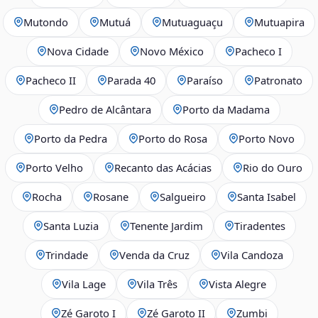
Mutondo
Mutuá
Mutuaguaçu
Mutuapira
Nova Cidade
Novo México
Pacheco I
Pacheco II
Parada 40
Paraíso
Patronato
Pedro de Alcântara
Porto da Madama
Porto da Pedra
Porto do Rosa
Porto Novo
Porto Velho
Recanto das Acácias
Rio do Ouro
Rocha
Rosane
Salgueiro
Santa Isabel
Santa Luzia
Tenente Jardim
Tiradentes
Trindade
Venda da Cruz
Vila Candoza
Vila Lage
Vila Três
Vista Alegre
Zé Garoto I
Zé Garoto II
Zumbi