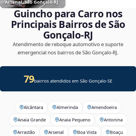
Arsenal, São Gonçalo‑RJ
Guincho para Carro nos
Principais Bairros de São
Gonçalo‑RJ
Atendimento de reboque automotivo e suporte
emergencial nos bairros de São Gonçalo‑RJ.
79
bairros atendidos em
São Gonçalo
-
SE
Alcântara
Almerinda
Amendoeira
Anaia Grande
Anaia Pequeno
Antonina
Arrastão
Arsenal
Boa Vista
Boaçu