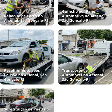
Guincho por Pane
Reboque de Carro no
Automotiva no Arsenal,
Arsenal, São Gonçalo‑RJ
São Gonçalo‑RJ
Recolhimento após
Transporte de
Colisão no Arsenal, São
Automóvel no Arsenal,
Gonçalo‑RJ
São Gonçalo‑RJ
Substituição de Pneu no