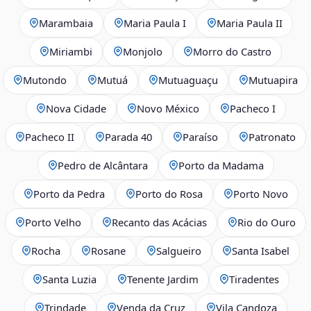
Marambaia
Maria Paula I
Maria Paula II
Miriambi
Monjolo
Morro do Castro
Mutondo
Mutuá
Mutuaguaçu
Mutuapira
Nova Cidade
Novo México
Pacheco I
Pacheco II
Parada 40
Paraíso
Patronato
Pedro de Alcântara
Porto da Madama
Porto da Pedra
Porto do Rosa
Porto Novo
Porto Velho
Recanto das Acácias
Rio do Ouro
Rocha
Rosane
Salgueiro
Santa Isabel
Santa Luzia
Tenente Jardim
Tiradentes
Trindade
Venda da Cruz
Vila Candoza