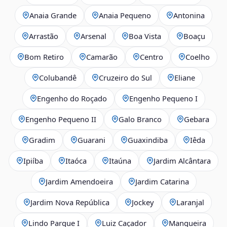
Anaia Grande
Anaia Pequeno
Antonina
Arrastão
Arsenal
Boa Vista
Boaçu
Bom Retiro
Camarão
Centro
Coelho
Colubandê
Cruzeiro do Sul
Eliane
Engenho do Roçado
Engenho Pequeno I
Engenho Pequeno II
Galo Branco
Gebara
Gradim
Guarani
Guaxindiba
Iêda
Ipiíba
Itaóca
Itaúna
Jardim Alcântara
Jardim Amendoeira
Jardim Catarina
Jardim Nova República
Jockey
Laranjal
Lindo Parque I
Luiz Caçador
Mangueira