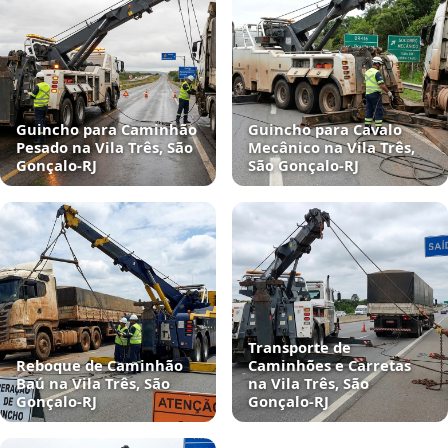
Guincho para Caminhão
Guincho para Cavalo
Pesado na Vila Três, São
Mecânico na Vila Três,
Gonçalo‑RJ
São Gonçalo‑RJ
Transporte de
Reboque de Caminhão
Caminhões e Carretas
Baú na Vila Três, São
na Vila Três, São
Gonçalo‑RJ
Gonçalo‑RJ