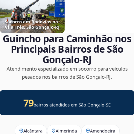
Socorro em Rodovias na
Vila Três, São Gonçalo‑RJ
Guincho para Caminhão nos
Principais Bairros de São
Gonçalo‑RJ
Atendimento especializado em socorro para veículos
pesados nos bairros de São Gonçalo‑RJ.
79
bairros atendidos em
São Gonçalo
-
SE
Alcântara
Almerinda
Amendoeira