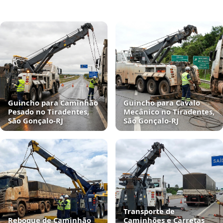
Guincho para Caminhão
Guincho para Cavalo
Pesado no Tiradentes,
Mecânico no Tiradentes,
São Gonçalo‑RJ
São Gonçalo‑RJ
Transporte de
Reboque de Caminhão
Caminhões e Carretas