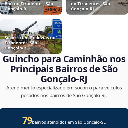
Baú no Tiradentes, São
no Tiradentes, São
Gonçalo‑RJ
Gonçalo‑RJ
Socorro em Rodovias no
Tiradentes, São
Gonçalo‑RJ
Guincho para Caminhão nos
Principais Bairros de São
Gonçalo‑RJ
Atendimento especializado em socorro para veículos
pesados nos bairros de São Gonçalo‑RJ.
79
bairros atendidos em
São Gonçalo
-
SE