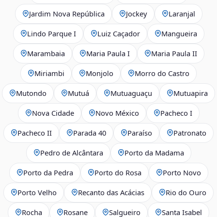
Jardim Nova República
Jockey
Laranjal
Lindo Parque I
Luiz Caçador
Mangueira
Marambaia
Maria Paula I
Maria Paula II
Miriambi
Monjolo
Morro do Castro
Mutondo
Mutuá
Mutuaguaçu
Mutuapira
Nova Cidade
Novo México
Pacheco I
Pacheco II
Parada 40
Paraíso
Patronato
Pedro de Alcântara
Porto da Madama
Porto da Pedra
Porto do Rosa
Porto Novo
Porto Velho
Recanto das Acácias
Rio do Ouro
Rocha
Rosane
Salgueiro
Santa Isabel