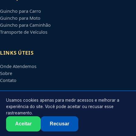
Guincho para Carro
Guincho para Moto
Guincho para Caminhão
Transporte de Veículos
LINKS ÚTEIS
Onde Atendemos
Sobre
Contato
CONTATO
Usamos cookies apenas para medir acessos e melhorar a
experiência do site. Você pode aceitar ou recusar esse
rastreamento.
Atendimento em
São Gonçalo
-
RJ
e regiões parceiras
contato@guinchoemsaogoncalo.com.br
Aceitar
Recusar
©
2026
Guincho em
São Gonçalo
-
RJ
. Todos os direitos reservados.
Política de Privacidade
·
Termos de Uso
·
Sitemap