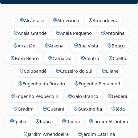
Alcântara
Almerinda
Amendoeira
Anaia Grande
Anaia Pequeno
Antonina
Arrastão
Arsenal
Boa Vista
Boaçu
Bom Retiro
Camarão
Centro
Coelho
Colubandê
Cruzeiro do Sul
Eliane
Engenho do Roçado
Engenho Pequeno I
Engenho Pequeno II
Galo Branco
Gebara
Gradim
Guarani
Guaxindiba
Iêda
Ipiíba
Itaóca
Itaúna
Jardim Alcântara
Jardim Amendoeira
Jardim Catarina