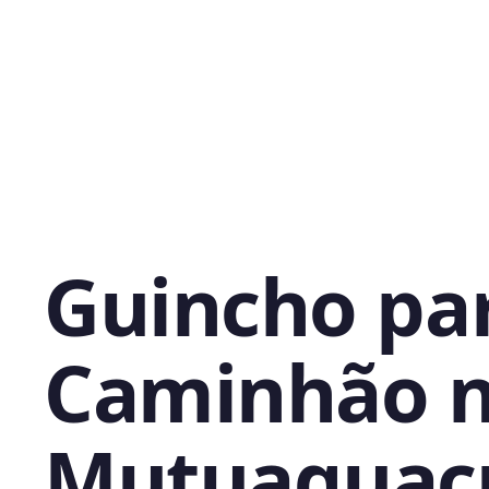
Guincho pa
Caminhão 
Mutuaguaç