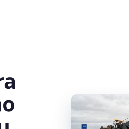
ra
no
u,