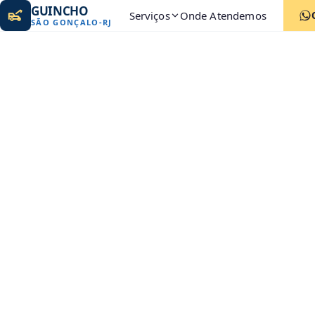
GUINCHO
Serviços
Onde Atendemos
SÃO GONÇALO
-
RJ