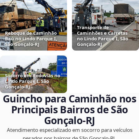
Transporte de
Reboque de Caminhão
Caminhões e Carretas
Baú no Lindo Parque I,
no Lindo Parque I, São
São Gonçalo‑RJ
Gonçalo‑RJ
Socorro em Rodovias no
Lindo Parque I, São
Gonçalo‑RJ
Guincho para Caminhão nos
Principais Bairros de São
Gonçalo‑RJ
Atendimento especializado em socorro para veículos
pesados nos bairros de São Gonçalo‑RJ.