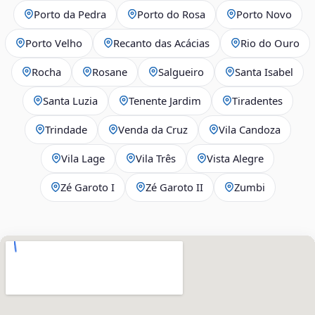
Porto da Pedra
Porto do Rosa
Porto Novo
Porto Velho
Recanto das Acácias
Rio do Ouro
Rocha
Rosane
Salgueiro
Santa Isabel
Santa Luzia
Tenente Jardim
Tiradentes
Trindade
Venda da Cruz
Vila Candoza
Vila Lage
Vila Três
Vista Alegre
Zé Garoto I
Zé Garoto II
Zumbi