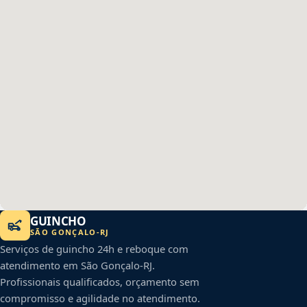
GUINCHO
SÃO GONÇALO
-
RJ
Serviços de guincho 24h e reboque com
atendimento em
São Gonçalo
-
RJ
.
Profissionais qualificados, orçamento sem
compromisso e agilidade no atendimento.