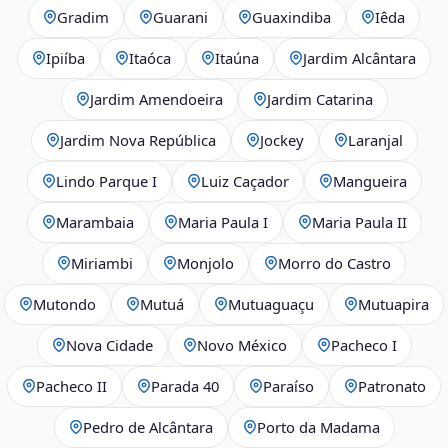
Gradim
Guarani
Guaxindiba
Iêda
Ipiíba
Itaóca
Itaúna
Jardim Alcântara
Jardim Amendoeira
Jardim Catarina
Jardim Nova República
Jockey
Laranjal
Lindo Parque I
Luiz Caçador
Mangueira
Marambaia
Maria Paula I
Maria Paula II
Miriambi
Monjolo
Morro do Castro
Mutondo
Mutuá
Mutuaguaçu
Mutuapira
Nova Cidade
Novo México
Pacheco I
Pacheco II
Parada 40
Paraíso
Patronato
Pedro de Alcântara
Porto da Madama