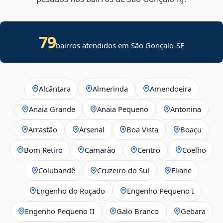
79
bairros atendidos em
São Gonçalo
-
SE
Alcântara
Almerinda
Amendoeira
Anaia Grande
Anaia Pequeno
Antonina
Arrastão
Arsenal
Boa Vista
Boaçu
Bom Retiro
Camarão
Centro
Coelho
Colubandê
Cruzeiro do Sul
Eliane
Engenho do Roçado
Engenho Pequeno I
Engenho Pequeno II
Galo Branco
Gebara