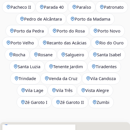
Pacheco II
Parada 40
Paraíso
Patronato
Pedro de Alcântara
Porto da Madama
Porto da Pedra
Porto do Rosa
Porto Novo
Porto Velho
Recanto das Acácias
Rio do Ouro
Rocha
Rosane
Salgueiro
Santa Isabel
Santa Luzia
Tenente Jardim
Tiradentes
Trindade
Venda da Cruz
Vila Candoza
Vila Lage
Vila Três
Vista Alegre
Zé Garoto I
Zé Garoto II
Zumbi