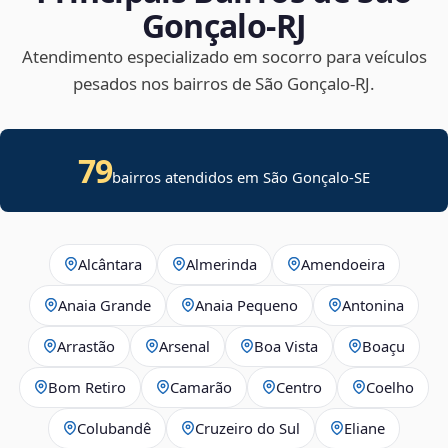
Gonçalo‑RJ
Atendimento especializado em socorro para veículos
pesados nos bairros de São Gonçalo‑RJ.
79
bairros atendidos em
São Gonçalo
-
SE
Alcântara
Almerinda
Amendoeira
Anaia Grande
Anaia Pequeno
Antonina
Arrastão
Arsenal
Boa Vista
Boaçu
Bom Retiro
Camarão
Centro
Coelho
Colubandê
Cruzeiro do Sul
Eliane