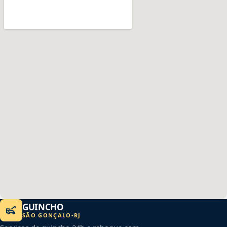
GUINCHO
SÃO GONÇALO
-
RJ