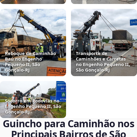
Reboque de Caminhão
Transporte de
Baú no Engenho
Caminhões e Carretas
Pequeno II, São
no Engenho Pequeno II,
Gonçalo‑RJ
São Gonçalo‑RJ
Socorro em Rodovias no
Engenho Pequeno II, São
Gonçalo‑RJ
Guincho para Caminhão nos
Principais Bairros de São