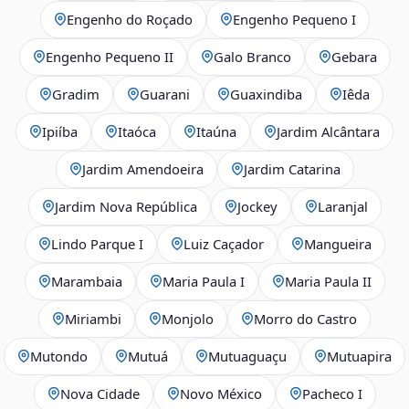
Engenho do Roçado
Engenho Pequeno I
Engenho Pequeno II
Galo Branco
Gebara
Gradim
Guarani
Guaxindiba
Iêda
Ipiíba
Itaóca
Itaúna
Jardim Alcântara
Jardim Amendoeira
Jardim Catarina
Jardim Nova República
Jockey
Laranjal
Lindo Parque I
Luiz Caçador
Mangueira
Marambaia
Maria Paula I
Maria Paula II
Miriambi
Monjolo
Morro do Castro
Mutondo
Mutuá
Mutuaguaçu
Mutuapira
Nova Cidade
Novo México
Pacheco I